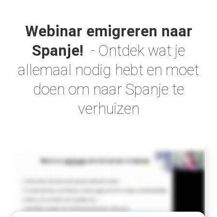
Webinar emigreren naar
Spanje!
- Ontdek wat je
ngen
allemaal nodig hebt en moet
 policy
doen om naar Spanje te
verhuizen
oneel
onele
s zijn
kelijk om
bsite te
ken. Ze
 gebruikt
asisfuncties
der deze