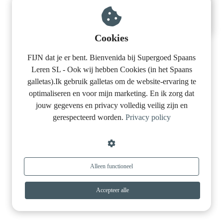
s kan de
e niet
oneren.
Cookies
ieken
FIJN dat je er bent. Bienvenida bij Supergoed Spaans
ische
Leren SL - Ook wij hebben Cookies (in het Spaans
s worden
galletas).Ik gebruik galletas om de website-ervaring te
4,7
· 1.741 reviews · 113.000+ deelnemers
kt om
optimaliseren en voor mijn marketing. En ik zorg dat
em
jouw gegevens en privacy volledig veilig zijn en
Kies jouw
Spaanse cursus
tie te
gerespecteerd worden.
Privacy policy
elen over
drag van
30 min per dag
Spreken in 8 weken
zoeker op
Levenslang toegang
2 begeleiders (NL + ES)
site.
Alleen functioneel
ing
Accepteer alle
ingcookies
 gebruikt
oekers te