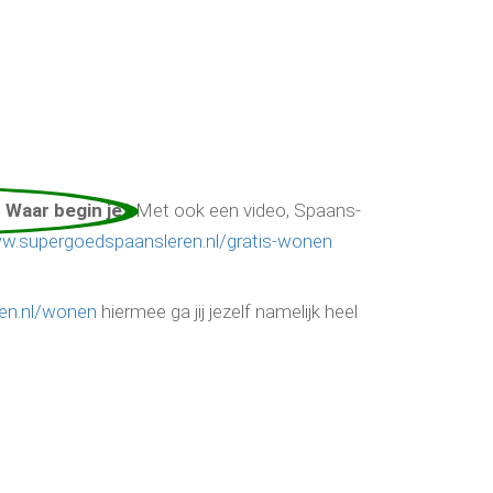
 Waar begin je
?
Met ook een video, Spaans-
w.supergoedspaansleren.nl/gratis-wonen
en.nl/wonen
hiermee ga jij jezelf namelijk heel