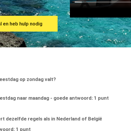
.
al en heb hulp nodig
eestdag op zondag valt?
eestdag naar maandag - goede antwoord: 1 punt
rt dezelfde regels als in Nederland of België
twoord: 1 punt