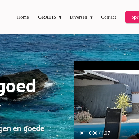
Home
GRATIS
Diversen
Contact
Spr
 goed
r
agen en goede