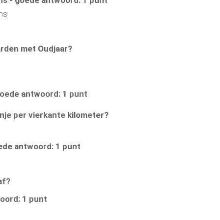
ns
arden met Oudjaar?
goede antwoord: 1 punt
je per vierkante kilometer?
ede antwoord: 1 punt
af?
woord: 1 punt