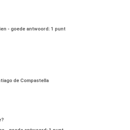
ien - goede antwoord: 1 punt
antiago de Compastella
e?
ans - goede antwoord: 1 punt