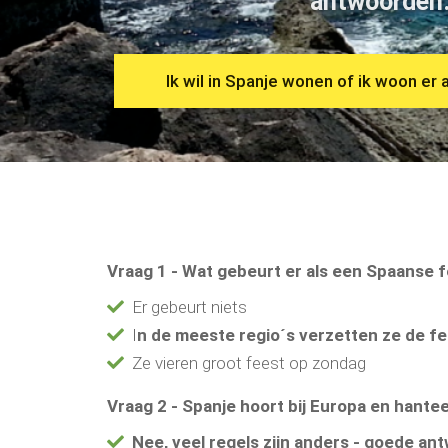
antwoorden
ezoeker.
Voorkeuren opslaan
Ik wil in Spanje wonen of ik woon er 
Vraag 1 -
Wat gebeurt er als een Spaanse f
Er gebeurt niets
I
n de meeste regio´s verzetten ze de f
Ze vieren groot feest op zondag
Vraag 2 - Spanje hoort bij Europa en hantee
Nee, veel regels zijn anders - goede an