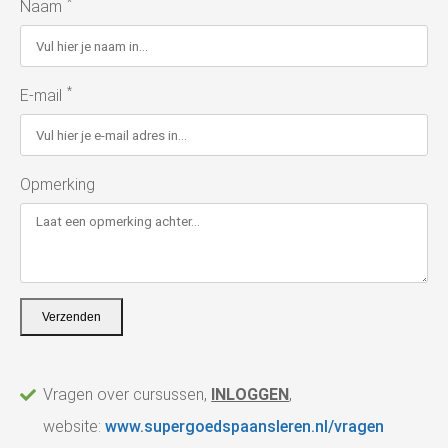
*
Naam
 op de
e. Hierdoor
 website-
ren
*
E-mail
nte
enties
gebaseerd
Opmerking
 gedrag van
ezoeker.
uren
Verzenden
Vragen over cursussen,
INLOGGEN
,
website:
www.supergoedspaansleren.nl/vragen