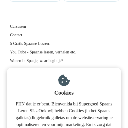
Cursussen
Contact
5 Gratis Spaanse Lessen.
You Tube - Spaanse lessen, verhalen etc.
Wonen in Spanje, waar begin je?
Contactinformatie:
Supergoed Spaans Leren S.L.
Cookies
Calle del Aire 6
06713 Los Guadalperales
+34608615697
FIJN dat je er bent. Bienvenida bij Supergoed Spaans
Leren SL - Ook wij hebben Cookies (in het Spaans
info@supergoedspaansleren.nl
galletas).Ik gebruik galletas om de website-ervaring te
BTW-nummer: ESB01945898
optimaliseren en voor mijn marketing. En ik zorg dat