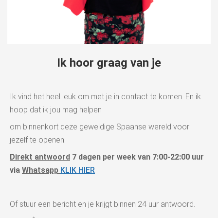
s kan de
e niet
oneren.
ieken
Ik hoor graag van je
ische
s worden
kt om
Ik vind het heel leuk om met je in contact te komen. En ik
em
hoop dat ik jou mag helpen
tie te
elen over
om binnenkort deze geweldige Spaanse wereld voor
drag van
jezelf te openen.
zoeker op
site.
Direkt antwoord
7 dagen per week van 7:00-22:00 uur
via
Whatsapp
KLIK HIER
ing
ingcookies
 gebruikt
Of stuur een bericht en je krijgt binnen 24 uur antwoord.
oekers te