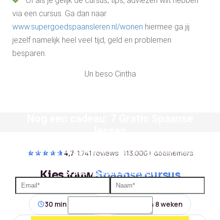
Of als je gelijk de cursus, tips, adviezen wilt hebben
via een cursus. Ga dan naar
www.supergoedspaansleren.nl/wonen
hiermee ga jij
jezelf namelijk heel veel tijd, geld en problemen
besparen.
Un beso Cintha
Nog een cadeau:
7 Gratis Spaanse
lessen
We gaan gedag zeggen, boodschappen doen, een
overnachting boeken. Je leert je verstaanbaar maken in
4,7
· 1.741 reviews · 113.000+ deelnemers
situaties die je in de praktijk tegen komt.
Gratis 7 Spaanse lessen:
Kies jouw
Spaanse cursus
30 min per dag
Spreken in 8 weken