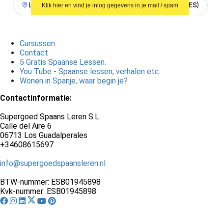
Levenslang toegang
2 begeleiders (NL + ES)
Klik hier en vind je inlog gegevens in je mail / spam
Cursussen
Contact
5 Gratis Spaanse Lessen.
You Tube - Spaanse lessen, verhalen etc.
Wonen in Spanje, waar begin je?
Contactinformatie:
Supergoed Spaans Leren S.L.
Calle del Aire 6
06713 Los Guadalperales
+34608615697
info@supergoedspaansleren.nl
BTW-nummer: ESB01945898
Kvk-nummer: ESB01945898