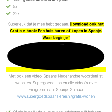
5x
22x
Superleuk dat je mee hebt gedaan.
Download ook het
Gratis e-book: Een huis huren of kopen in Spanje.
Waar begin je
?
Met ook een video, Spaans-Nederlandse woordenlijst,
websites. Supergoede tips en alle video´s over
Emigreren naar Spanje. Ga naar
www.supergoedspaansleren.nl/gratis-wonen