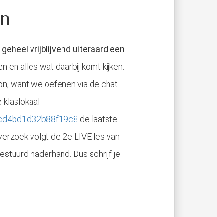
en
geheel vrijblijvend uiteraard een
 en alles wat daarbij komt kijken.
on, want we oefenen via de chat.
e klaslokaal
c8cd4bd1d32b88f19c8
de laatste
 verzoek volgt de 2e LIVE les van
gestuurd naderhand. Dus schrijf je