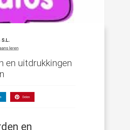
 S.L.
aans leren
 en uitdrukkingen
n
en
Delen
rden en