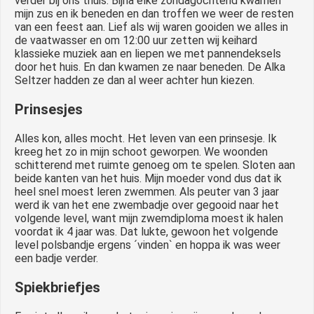
verder bij ons thuis. Bijna elke zondagochtend kwamen
mijn zus en ik beneden en dan troffen we weer de resten
van een feest aan. Lief als wij waren gooiden we alles in
de vaatwasser en om 12:00 uur zetten wij keihard
klassieke muziek aan en liepen we met pannendeksels
door het huis. En dan kwamen ze naar beneden. De Alka
Seltzer hadden ze dan al weer achter hun kiezen.
Prinsesjes
Alles kon, alles mocht. Het leven van een prinsesje. Ik
kreeg het zo in mijn schoot geworpen. We woonden
schitterend met ruimte genoeg om te spelen. Sloten aan
beide kanten van het huis. Mijn moeder vond dus dat ik
heel snel moest leren zwemmen. Als peuter van 3 jaar
werd ik van het ene zwembadje over gegooid naar het
volgende level, want mijn zwemdiploma moest ik halen
voordat ik 4 jaar was. Dat lukte, gewoon het volgende
level polsbandje ergens ´vinden` en hoppa ik was weer
een badje verder.
Spiekbriefjes