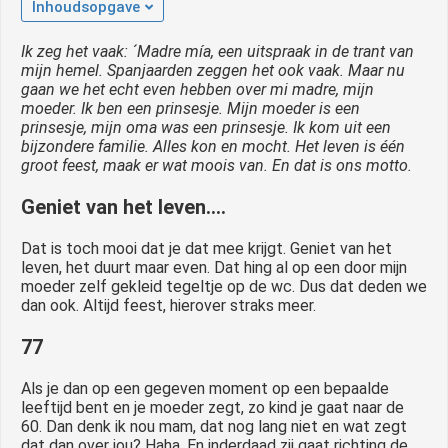
Inhoudsopgave
Ik zeg het vaak: ´Madre mía, een uitspraak in de trant van
mijn hemel. Spanjaarden zeggen het ook vaak. Maar nu
gaan we het echt even hebben over mi madre, mijn
moeder. Ik ben een prinsesje. Mijn moeder is een
prinsesje, mijn oma was een prinsesje. Ik kom uit een
bijzondere familie. Alles kon en mocht. Het leven is één
groot feest, maak er wat moois van. En dat is ons motto.
Geniet van het leven….
Dat is toch mooi dat je dat mee krijgt. Geniet van het
leven, het duurt maar even. Dat hing al op een door mijn
moeder zelf gekleid tegeltje op de wc. Dus dat deden we
dan ook. Altijd feest, hierover straks meer.
77
Als je dan op een gegeven moment op een bepaalde
leeftijd bent en je moeder zegt, zo kind je gaat naar de
60. Dan denk ik nou mam, dat nog lang niet en wat zegt
dat dan over jou? Haha. En inderdaad zij gaat richting de