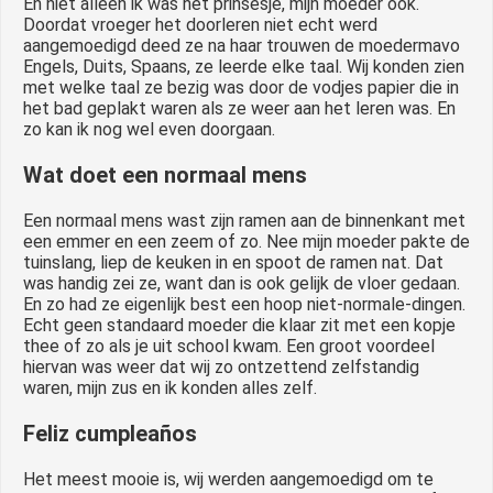
En niet alleen ik was het prinsesje, mijn moeder ook.
Doordat vroeger het doorleren niet echt werd
aangemoedigd deed ze na haar trouwen de moedermavo
Engels, Duits, Spaans, ze leerde elke taal. Wij konden zien
met welke taal ze bezig was door de vodjes papier die in
het bad geplakt waren als ze weer aan het leren was. En
zo kan ik nog wel even doorgaan.
Wat doet een normaal mens
Een normaal mens wast zijn ramen aan de binnenkant met
een emmer en een zeem of zo. Nee mijn moeder pakte de
tuinslang, liep de keuken in en spoot de ramen nat. Dat
was handig zei ze, want dan is ook gelijk de vloer gedaan.
En zo had ze eigenlijk best een hoop niet-normale-dingen.
Echt geen standaard moeder die klaar zit met een kopje
thee of zo als je uit school kwam. Een groot voordeel
hiervan was weer dat wij zo ontzettend zelfstandig
waren, mijn zus en ik konden alles zelf.
Feliz cumpleaños
Het meest mooie is, wij werden aangemoedigd om te