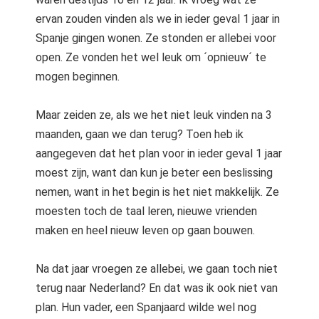
s kan de
ervan zouden vinden als we in ieder geval 1 jaar in
e niet
Spanje gingen wonen. Ze stonden er allebei voor
oneren.
open. Ze vonden het wel leuk om ´opnieuw´ te
ieken
mogen beginnen.
ische
s worden
Maar zeiden ze, als we het niet leuk vinden na 3
kt om
maanden, gaan we dan terug? Toen heb ik
em
aangegeven dat het plan voor in ieder geval 1 jaar
tie te
moest zijn, want dan kun je beter een beslissing
elen over
nemen, want in het begin is het niet makkelijk. Ze
drag van
moesten toch de taal leren, nieuwe vrienden
zoeker op
site.
maken en heel nieuw leven op gaan bouwen.
ing
Na dat jaar vroegen ze allebei, we gaan toch niet
ingcookies
terug naar Nederland? En dat was ik ook niet van
 gebruikt
plan. Hun vader, een Spanjaard wilde wel nog
oekers te