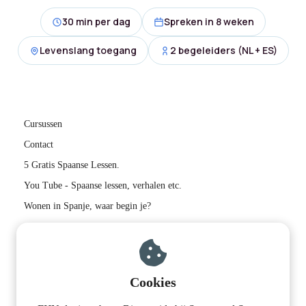
30 min per dag
Spreken in 8 weken
Levenslang toegang
2 begeleiders (NL + ES)
Cursussen
Contact
5 Gratis Spaanse Lessen.
You Tube - Spaanse lessen, verhalen etc.
Wonen in Spanje, waar begin je?
Contactinformatie:
Supergoed Spaans Leren S.L.
Cookies
Calle del Aire 6
06713 Los Guadalperales