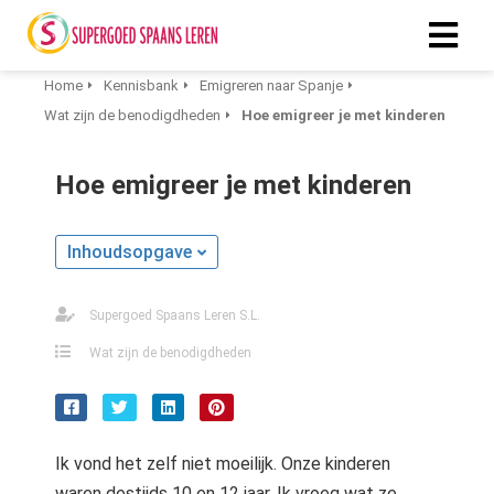
Home
Kennisbank
Emigreren naar Spanje
Wat zijn de benodigdheden
Hoe emigreer je met kinderen
ngen
 policy
Hoe emigreer je met kinderen
Inhoudsopgave
oneel
onele
Supergoed Spaans Leren S.L.
s zijn
kelijk om
Wat zijn de benodigdheden
bsite te
ken. Ze
 gebruikt
asisfuncties
Ik vond het zelf niet moeilijk. Onze kinderen
der deze
waren destijds 10 en 12 jaar. Ik vroeg wat ze