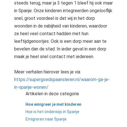
steeds terug, maar ja 3 tegen 1 bleef hij ook maar
 op de
in Spanje. Onze kinderen integreerden ongelooflijk
e. Hierdoor
snel, groot voordeel is dat wij in het dorp
 website-
ren
woonden in de nabijheid van kinderen, waardoor
nte
ze heel veel contact hadden met hun
enties
leeftijdgenootjes. Ook is een dorp meer aan te
gebaseerd
bevelen dan de stad. In ieder geval in een dorp
 gedrag van
maak je heel snel contact met iedereen.
ezoeker.
Meer verhalen hierover lees je via
uren
https://supergoedspaansleren.nl/waarom-ga-je-
in-spanje-wonen/
Artikelen in deze categorie
Hoe emigreer je met kinderen
Hoe is het onderwijs in Spanje
Emigreren naar Spanje