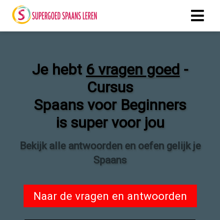
Je hebt
6 vragen goed
-
Cursus
Spaans voor Beginners
is super voor jou
Bekijk alle antwoorden en oefen gelijk je
Spaans
Naar de vragen en antwoorden