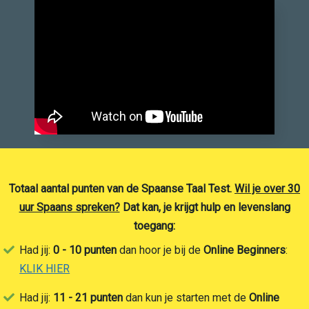
Totaal aantal punten van de Spaanse Taal Test.
Wil je over 30
uur Spaans spreken?
Dat kan, je krijgt hulp en levenslang
toegang:
Had jij:
0 - 10 punten
dan hoor je bij de
Online Beginners
:
KLIK HIER
Had jij:
11 - 21 punten
dan kun je starten met de
Online