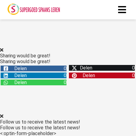
ngen
 policy
Sharing would be great!
Sharing would be great!
Delen
0
Delen
0
oneel
Delen
0
Delen
0
onele
Delen
0
s zijn
kelijk om
bsite te
ken. Ze
 gebruikt
Follow us to receive the latest news!
asisfuncties
Follow us to receive the latest news!
der deze
<:optin-form-placeholder>