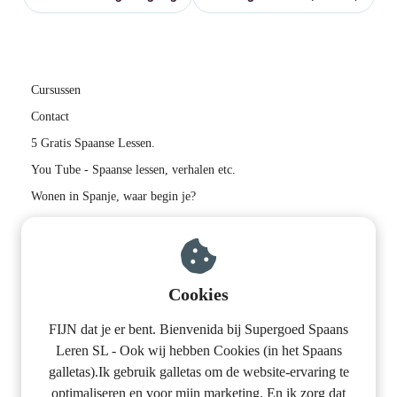
Cursussen
Contact
5 Gratis Spaanse Lessen.
You Tube - Spaanse lessen, verhalen etc.
Wonen in Spanje, waar begin je?
Contactinformatie:
Supergoed Spaans Leren S.L.
Cookies
Calle del Aire 6
06713 Los Guadalperales
+34608615697
FIJN dat je er bent. Bienvenida bij Supergoed Spaans
Leren SL - Ook wij hebben Cookies (in het Spaans
info@supergoedspaansleren.nl
galletas).Ik gebruik galletas om de website-ervaring te
BTW-nummer: ESB01945898
optimaliseren en voor mijn marketing. En ik zorg dat