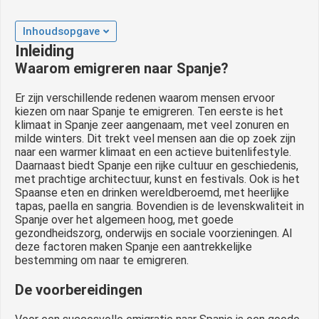
 op de
e. Hierdoor
Inhoudsopgave
 website-
Inleiding
ren
Waarom emigreren naar Spanje?
nte
Er zijn verschillende redenen waarom mensen ervoor
enties
kiezen om naar Spanje te emigreren. Ten eerste is het
gebaseerd
klimaat in Spanje zeer aangenaam, met veel zonuren en
 gedrag van
milde winters. Dit trekt veel mensen aan die op zoek zijn
ezoeker.
naar een warmer klimaat en een actieve buitenlifestyle.
Daarnaast biedt Spanje een rijke cultuur en geschiedenis,
met prachtige architectuur, kunst en festivals. Ook is het
Spaanse eten en drinken wereldberoemd, met heerlijke
uren
tapas, paella en sangria. Bovendien is de levenskwaliteit in
Spanje over het algemeen hoog, met goede
gezondheidszorg, onderwijs en sociale voorzieningen. Al
deze factoren maken Spanje een aantrekkelijke
bestemming om naar te emigreren.
De voorbereidingen