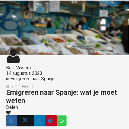
s kan de
e niet
oneren.
ieken
ische
s worden
kt om
em
tie te
Bert Vissers
elen over
14 augustus 2023
in
Emigreren naar Spanje
drag van
zoeker op
9 min. leestijd
Emigreren naar Spanje: wat je moet
site.
weten
ing
Delen
ingcookies
 gebruikt
oekers te