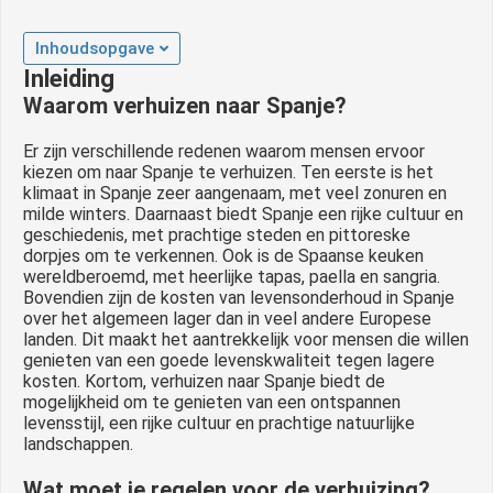
 op de
e. Hierdoor
Inhoudsopgave
 website-
Inleiding
ren
Waarom verhuizen naar Spanje?
nte
Er zijn verschillende redenen waarom mensen ervoor
enties
kiezen om naar Spanje te verhuizen. Ten eerste is het
gebaseerd
klimaat in Spanje zeer aangenaam, met veel zonuren en
 gedrag van
milde winters. Daarnaast biedt Spanje een rijke cultuur en
ezoeker.
geschiedenis, met prachtige steden en pittoreske
dorpjes om te verkennen. Ook is de Spaanse keuken
wereldberoemd, met heerlijke tapas, paella en sangria.
Bovendien zijn de kosten van levensonderhoud in Spanje
uren
over het algemeen lager dan in veel andere Europese
landen. Dit maakt het aantrekkelijk voor mensen die willen
genieten van een goede levenskwaliteit tegen lagere
kosten. Kortom, verhuizen naar Spanje biedt de
mogelijkheid om te genieten van een ontspannen
levensstijl, een rijke cultuur en prachtige natuurlijke
landschappen.
Wat moet je regelen voor de verhuizing?