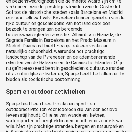
en bezienswaardigheden die de moeite waard zijn om te
verkennen. Van de prachtige stranden aan de Costa del
Sol tot de historische steden zoals Barcelona en Madrid,
er is voor elk wat wils. Bezoekers kunnen genieten van de
rijke cultuur en geschiedenis van het land door een
bezoek te brengen aan de beroemde
bezienswaardigheden zoals het Alhambra in Granada, de
Sagrada Familia in Barcelona en het Prado Museum in
Madrid. Daarnaast biedt Spanje ook een scala aan
natuurlijke schoonheid, waaronder het prachtige
landschap van de Pyreneeën en de adembenemende
eilanden van de Balearen en de Canarische Eilanden. Of je
nu geïnteresseerd bent in geschiedenis, cultuur, stranden
of avontuurlijke activiteiten, Spanje heeft het allemaal te
bieden als toeristische bestemming.
Sport en outdoor activiteiten
Spanje biedt een breed scala aan sport- en
outdooractiviteiten voor iedereen die van een actieve
levensstijl houdt. Of je nu van wandelen, fietsen,
watersporten of bergbeklimmen houdt, er is voor elk wat
wils. Met zijn prachtige stranden, bergen en natuurparken
is Spanje de perfecte bestemming om te genieten van de