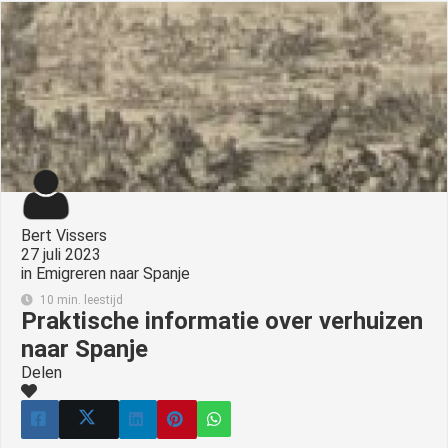
s kan de
e niet
oneren.
ieken
ische
s worden
kt om
em
tie te
Bert Vissers
elen over
27 juli 2023
in
Emigreren naar Spanje
drag van
zoeker op
10 min. leestijd
Praktische informatie over verhuizen
site.
naar Spanje
ing
Delen
ingcookies
 gebruikt
oekers te