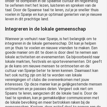
onder te dompelen in de Spaanse cultuur en regelmatig
te oefenen met het lezen, luisteren en spreken van de
taal. Door de Spaanse taal te leren, zul je je sneller thuis
voelen in Spanje en kun je optimaal genieten van je nieuwe
leven in dit prachtige land.
Integreren in de lokale gemeenschap
Wanneer je verhuist naar Spanje, is het belangrijk om te
integreren in de lokale gemeenschap. Dit kan je helpen
om je thuis te voelen en nieuwe vrienden te maken. Een
goede manier om dit te doen is door deel te nemen aan
lokale activiteiten en evenementen. Ga bijvoorbeeld naar
lokale markten, festivals en sportevenementen. Dit geeft
je de kans om nieuwe mensen te ontmoeten en de
cultuur van Spanje beter te leren kennen. Daarnaast kan
het ook nuttig zijn om lid te worden van lokale
verenigingen of clubs die overeenkomen met jouw
interesses. Op deze manier kan je gelijkgestemde mensen
ontmoeten en je passies delen. Vergeet ook niet om
Spaans te leren, aangezien dit de lokale taal is. Door de
taal te spreken, kan je gemakkelijker communiceren met
de lokale bevolking en meer betrokken raken bij de
gemeenschap. Kortom, door actief deel te nemen aan de