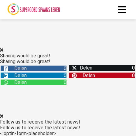
ngen
 policy
Sharing would be great!
Sharing would be great!
Delen
0
Delen
0
oneel
Delen
0
Delen
0
onele
Delen
0
s zijn
kelijk om
bsite te
ken. Ze
 gebruikt
Follow us to receive the latest news!
asisfuncties
Follow us to receive the latest news!
der deze
<:optin-form-placeholder>