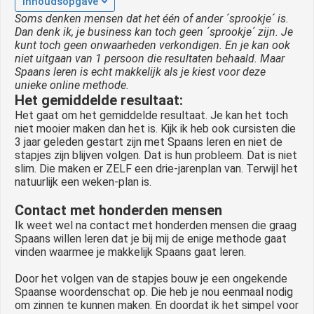
Inhoudsopgave
 op de
Soms denken mensen dat het één of ander ´sprookje´ is.
e. Hierdoor
Dan denk ik, je business kan toch geen ´sprookje´ zijn. Je
kunt toch geen onwaarheden verkondigen. En je kan ook
 website-
niet uitgaan van 1 persoon die resultaten behaald. Maar
ren
Spaans leren is echt makkelijk als je kiest voor deze
nte
unieke online methode.
enties
Het gemiddelde resultaat:
gebaseerd
Het gaat om het gemiddelde resultaat. Je kan het toch
niet mooier maken dan het is. Kijk ik heb ook cursisten die
 gedrag van
3 jaar geleden gestart zijn met Spaans leren en niet de
ezoeker.
stapjes zijn blijven volgen. Dat is hun probleem. Dat is niet
slim. Die maken er ZELF een drie-jarenplan van. Terwijl het
natuurlijk een weken-plan is.
uren
Contact met honderden mensen
Ik weet wel na contact met honderden mensen die graag
Spaans willen leren dat je bij mij de enige methode gaat
vinden waarmee je makkelijk Spaans gaat leren.
Door het volgen van de stapjes bouw je een ongekende
Spaanse woordenschat op. Die heb je nou eenmaal nodig
om zinnen te kunnen maken. En doordat ik het simpel voor