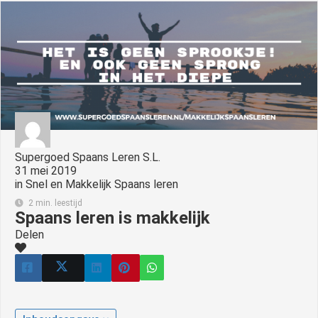
s kan de
e niet
oneren.
ieken
ische
s worden
kt om
em
Supergoed Spaans Leren S.L.
tie te
31 mei 2019
elen over
in
Snel en Makkelijk Spaans leren
drag van
2 min. leestijd
zoeker op
Spaans leren is makkelijk
site.
Delen
ing
ingcookies
 gebruikt
oekers te