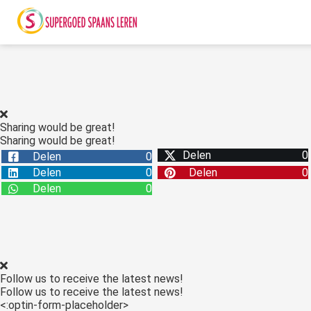
ngen
 policy
Sharing would be great!
Sharing would be great!
Delen
0
Delen
0
oneel
Delen
0
Delen
0
onele
Delen
0
s zijn
kelijk om
bsite te
ken. Ze
 gebruikt
Follow us to receive the latest news!
asisfuncties
Follow us to receive the latest news!
der deze
<:optin-form-placeholder>